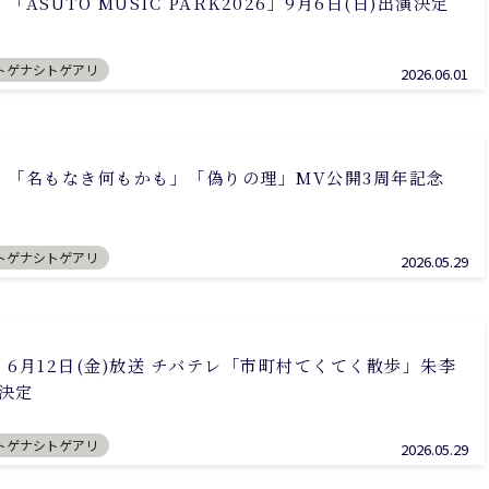
ASUTO MUSIC PARK2026」9月6日(日)出演決定
トゲナシトゲアリ
2026.06.01
】「名もなき何もかも」「偽りの理」MV公開3周年記念
Rui Momota
Hiroaki
百田留衣
Yokoyam
トゲナシトゲアリ
2026.05.29
横山裕章
6月12日(金)放送 チバテレ「市町村てくてく散歩」朱李
演決定
トゲナシトゲアリ
2026.05.29