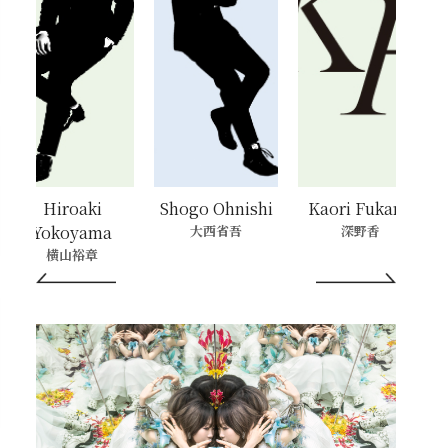
Shogo Ohnishi
Kaori Fukano
Jane Su
a
大西省吾
深野香
Jane Su