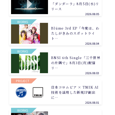
「ダンダーラ」8月5日(水)リ
リース
2026.08.05
WORKS
Blüme 3rd EP「今度は、わ
たしがきみのスポットライ
ト…
2026.08.04
WORKS
BNSI 6th Single「三千世界
の片隅で」8月3日(月)配信
リ…
2026.08.03
PROJECT
日本コロムビア × TMIK AI
技術を活用した新規IP創出
に…
2026.08.01
WORKS