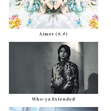
Aimer (エメ)
Who-ya Extended