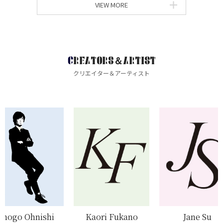
VIEW MORE
CREATORS＆ARTIST
クリエイター＆アーティスト
Shogo Ohnishi
Kaori Fukano
Jane Su