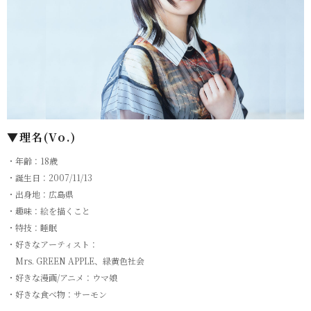
▼理名(Vo.)
・年齢：18歳
・誕⽣⽇：2007/11/13
・出⾝地：広島県
・趣味：絵を描くこと
・特技：睡眠
・好きなアーティスト：
Mrs. GREEN APPLE、緑⻩⾊社会
・好きな漫画/アニメ：ウマ娘
・好きな⾷べ物：サーモン