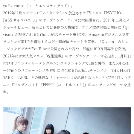
ya Extended（フーヤエクステンデッド）。
2019年11月フジテレビ“ノイタミナ”にて放送されたTVアニメ「PSYCHO-
PASS サイコパス ３」のオープニング・テーマに大抜擢され、2019年11月にメ
ジャーデビュー。新人としては異例の大抜擢で、アニメ放送開始と同時に『Q-
vism』が配信されるとiTunes総合チャート第1位や、Amazonデジタル人気度
ランキング第1位を獲得するなど一時配信チャートを席巻。「Q-vism」のミュ
ージックビデオがYouTubeで公開されるや否や、即座に100万回再生を突破。
2021年には大人気アニメ「呪術廻戦」のオープニング・テーマを担当、1月16日
付けオリコンデイリーデジタルシングルランキングで1位を獲得。また5月には
一発撮りのパフォーマンスを鮮明に切り取るYouTubeチャンネル「THE FIRST
TAKE」に出演。その繊細なパフォーマンスが話題となった。2022年4月よりア
ニメ『ビルディバイド -#FFFFFF-(コードホワイト)』のエンディングテーマを担
当。