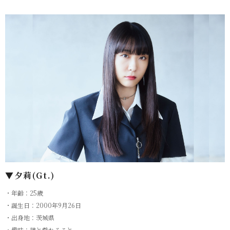
▼⼣莉(Gt.)
・年齢：25歳
・誕⽣⽇：2000年9⽉26⽇
・出⾝地：茨城県
・趣味：猫と戯れること