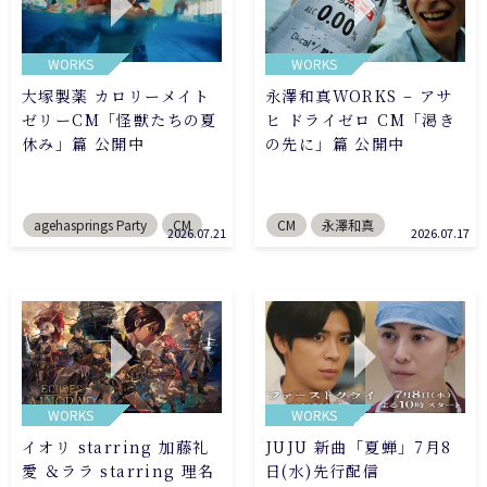
WORKS
WORKS
大塚製薬 カロリーメイト
永澤和真WORKS – アサ
ゼリーCM「怪獣たちの夏
ヒ ドライゼロ CM「渇き
休み」篇 公開中
の先に」篇 公開中
agehasprings Party
CM
CM
永澤和真
2026.07.21
2026.07.17
WORKS
WORKS
イオリ starring 加藤礼
JUJU 新曲「夏蝉」7月8
愛 ＆ララ starring 理名
日(水)先行配信