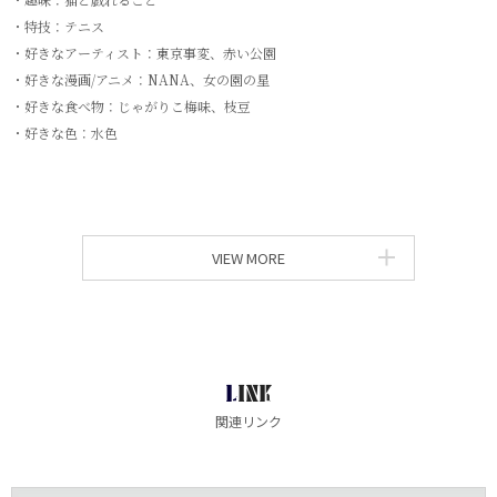
・特技：テニス
・好きなアーティスト：東京事変、⾚い公園
・好きな漫画/アニメ：NANA、⼥の園の星
・好きな⾷べ物：じゃがりこ梅味、枝⾖
・好きな⾊：⽔⾊
VIEW MORE
LINK
関連リンク