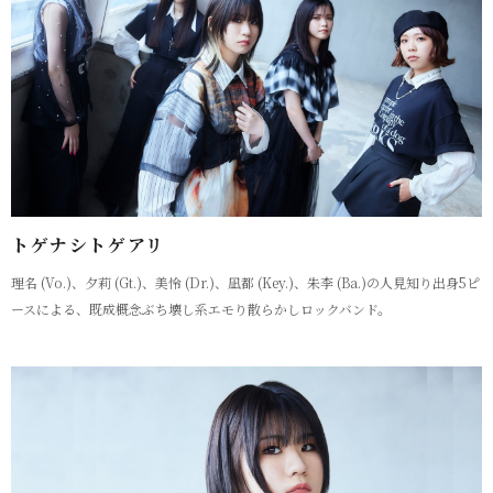
トゲナシトゲアリ
理名 (Vo.)、夕莉 (Gt.)、美怜 (Dr.)、凪都 (Key.)、朱李 (Ba.)の人見知り出身5ピ
ースによる、既成概念ぶち壊し系エモり散らかしロックバンド。