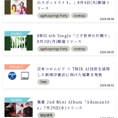
のスポットライト。」8月4日(火)配信リ
リース
agehasprings Party
onetrap
2026.08.04
WORKS
BNSI 6th Single「三千世界の片隅で」
8月3日(月)配信リリース
agehasprings Party
onetrap
2026.08.03
PROJECT
日本コロムビア × TMIK AI技術を活用
した新規IP創出に向けた協業を発表
TMIK
2026.08.01
WORKS
葛葉 2nd Mini Album「Adamantit
e」7月29日(水)リリース
南田健吾