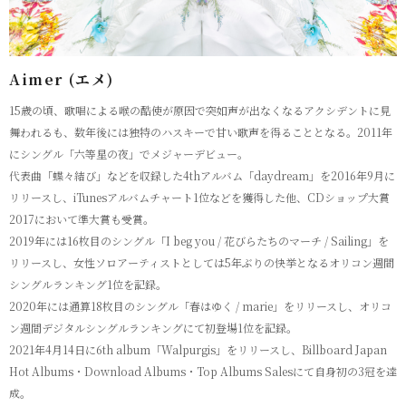
Aimer (エメ)
15歳の頃、歌唱による喉の酷使が原因で突如声が出なくなるアクシデントに見
舞われるも、数年後には独特のハスキーで甘い歌声を得ることとなる。2011年
にシングル「六等星の夜」でメジャーデビュー。
代表曲「蝶々結び」などを収録した4thアルバム「daydream」を2016年9月に
リリースし、iTunesアルバムチャート1位などを獲得した他、CDショップ大賞
2017において準大賞も受賞。
2019年には16枚目のシングル「I beg you / 花びらたちのマーチ / Sailing」を
リリースし、女性ソロアーティストとしては5年ぶりの快挙となるオリコン週間
シングルランキング1位を記録。
2020年には通算18枚目のシングル「春はゆく / marie」をリリースし、オリコ
ン週間デジタルシングルランキングにて初登場1位を記録。
2021年4月14日に6th album「Walpurgis」をリリースし、Billboard Japan
Hot Albums・Download Albums・Top Albums Salesにて自身初の3冠を達
成。