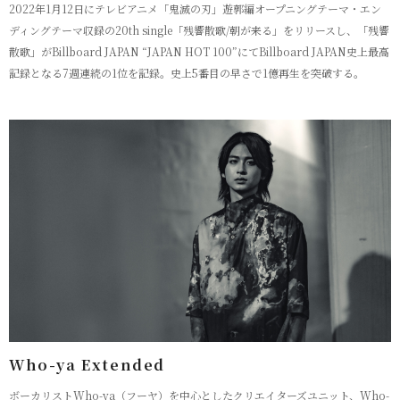
2022年1月12日にテレビアニメ「鬼滅の刃」遊郭編オープニングテーマ・エン
ディングテーマ収録の20th single「残響散歌/朝が来る」をリリースし、「残響
散歌」がBillboard JAPAN “JAPAN HOT 100”にてBillboard JAPAN史上最高
記録となる7週連続の1位を記録。史上5番目の早さで1億再生を突破する。
Who-ya Extended
ボーカリストWho-ya（フーヤ）を中心としたクリエイターズユニット、Who-