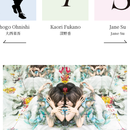
hogo Ohnishi
Kaori Fukano
Jane Su
大西省吾
深野香
Jane Su