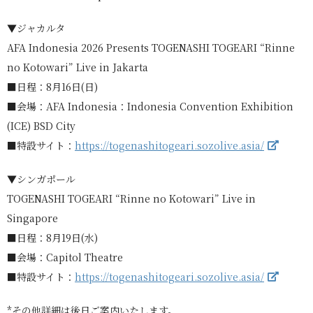
▼ジャカルタ
AFA Indonesia 2026 Presents TOGENASHI TOGEARI “Rinne
no Kotowari” Live in Jakarta
■日程：8月16日(日)
■会場：AFA Indonesia：Indonesia Convention Exhibition
(ICE) BSD City
■特設サイト：
https://togenashitogeari.sozolive.asia/
▼シンガポール
TOGENASHI TOGEARI “Rinne no Kotowari” Live in
Singapore
■日程：8月19日(水)
■会場：Capitol Theatre
■特設サイト：
https://togenashitogeari.sozolive.asia/
*その他詳細は後日ご案内いたします。