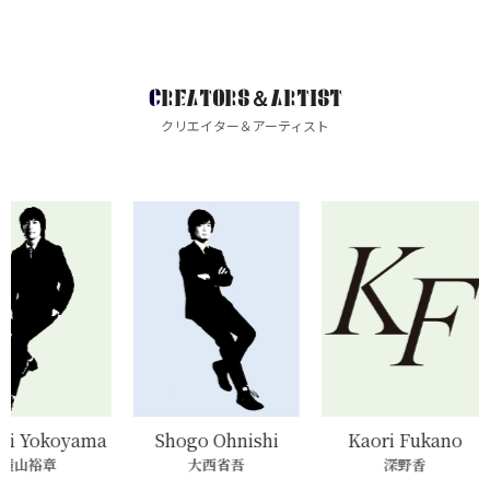
CREATORS＆ARTIST
クリエイター＆アーティスト
Shogo Ohnishi
Kaori Fukano
Jane Su
大西省吾
深野香
Jane Su