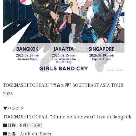
TOGENASHI TOGEARI “凛音の理” SOUTHEAST ASIA TOUR
2026
▼バンコク
TOGENASHI TOGEARI “Rinne no Kotowari” Live in Bangkok
■日程：8月14日(金)
■会場：Ambient Space