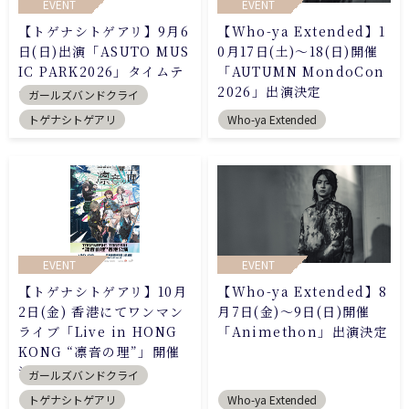
EVENT
EVENT
【トゲナシトゲアリ】9月6
【Who-ya Extended】1
日(日)出演「ASUTO MUS
0月17日(土)～18(日)開催
IC PARK2026」タイムテ
「AUTUMN MondoCon
ーブル公開
2026」出演決定
ガールズバンドクライ
トゲナシトゲアリ
Who-ya Extended
EVENT
EVENT
【トゲナシトゲアリ】10月
【Who-ya Extended】8
2日(金) 香港にてワンマン
月7日(金)～9日(日)開催
ライブ「Live in HONG
「Animethon」出演決定
KONG “凛音の理”」開催
決定
ガールズバンドクライ
トゲナシトゲアリ
Who-ya Extended