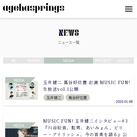
NEWS
ニュース一覧
All
WORKS
MEDIA
PROJECT
EVENT
MEDIA
玉井健二 蔦谷好位置 出演 MUSIC FUN!
生放送vol.1公開
玉井健二
蔦谷好位置
2020.01.08
MUSIC FUN! 玉井健二インタビュー#3
MEDIA
『川谷絵音、髭男、あいみょん、ビリ
ー・アイリッシュ、今の音楽を語る』公