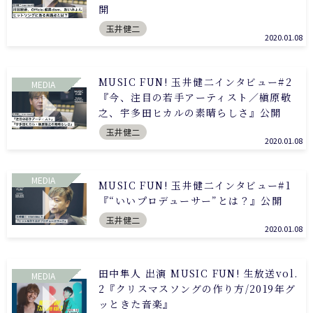
開
玉井健二
2020.01.08
MUSIC FUN! 玉井健二インタビュー#2
MEDIA
『今、注目の若手アーティスト／槇原敬
之、宇多田ヒカルの素晴らしさ』公開
玉井健二
2020.01.08
MEDIA
MUSIC FUN! 玉井健二インタビュー#1
『“いいプロデューサー”とは？』公開
玉井健二
2020.01.08
田中隼人 出演 MUSIC FUN! 生放送vol.
MEDIA
2『クリスマスソングの作り方/2019年グ
ッときた音楽』