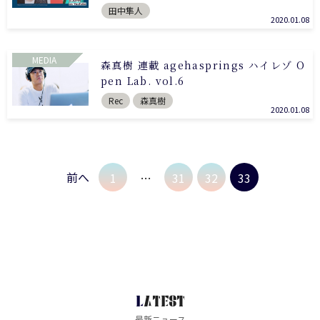
田中隼人
2020.01.08
MEDIA
森真樹 連載 agehasprings ハイレゾ O
pen Lab. vol.6
Rec
森真樹
2020.01.08
前へ
1
…
31
32
33
LATEST
最新ニュース