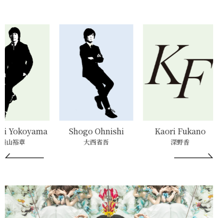
Shogo Ohnishi
Kaori Fukano
Jane Su
大西省吾
深野香
Jane Su