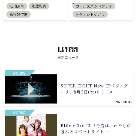
聴動画公開
KERENMI
永澤和真
ガールズバンドクライ
蔦谷好位置
トゲナシトゲアリ
LATEST
最新ニュース
WORKS
SUPER EIGHT New EP「ダンダ
ーラ」8月5日(水)リリース
2026.08.05
WORKS
Blüme 3rd EP「今度は、わたしが
きみのスポットライト…