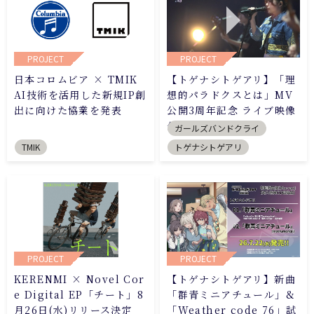
PROJECT
PROJECT
日本コロムビア × TMIK
【トゲナシトゲアリ】「理
AI技術を活用した新規IP創
想的パラドクスとは」MV
出に向けた協業を発表
公開3周年記念 ライブ映像
公開
ガールズバンドクライ
TMIK
トゲナシトゲアリ
PROJECT
PROJECT
KERENMI × Novel Cor
【トゲナシトゲアリ】新曲
e Digital EP「チート」8
「群青ミニアチュール」&
月26日(水)リリース決定
「Weather code 76」試