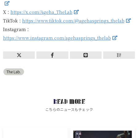
X：
https://x.com/Ageha_TheLab
TikTok：
https://www.tiktok.com/@agehasprings_thelab
Instagram：
https://www.instagram.com/agehasprings_thelab
B!
The Lab.
READ MORE
こちらのニュースもチェック