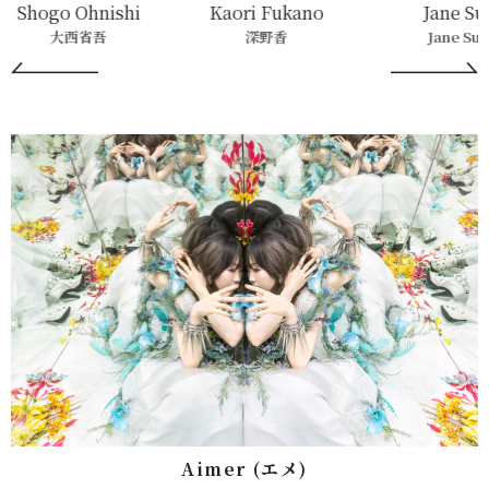
Shogo Ohnishi
Kaori Fukano
Jane Su
大西省吾
深野香
Jane Su
Aimer (エメ)