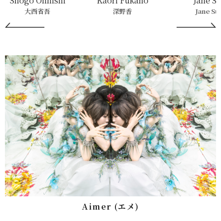
Shogo Ohnishi
Kaori Fukano
Jane Su
大西省吾
深野香
Jane Su
Aimer (エメ)