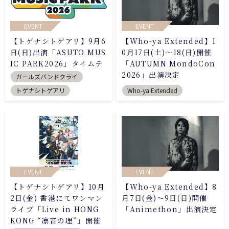
EVENT
EVENT
【トゲナシトゲアリ】9月6
【Who-ya Extended】1
日(日)出演「ASUTO MUS
0月17日(土)～18(日)開催
IC PARK2026」タイムテ
「AUTUMN MondoCon
ーブル公開
2026」出演決定
ガールズバンドクライ
トゲナシトゲアリ
Who-ya Extended
EVENT
EVENT
【トゲナシトゲアリ】10月
【Who-ya Extended】8
2日(金) 香港にてワンマン
月7日(金)～9日(日)開催
ライブ「Live in HONG
「Animethon」出演決定
KONG “凛音の理”」開催