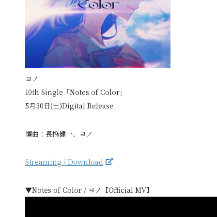
ヨノ
10th Single「Notes of Color」
5月30日(土)Digital Release
編曲：長橋健一、ヨノ
Streaming / Download
▼Notes of Color / ヨノ【Official MV】