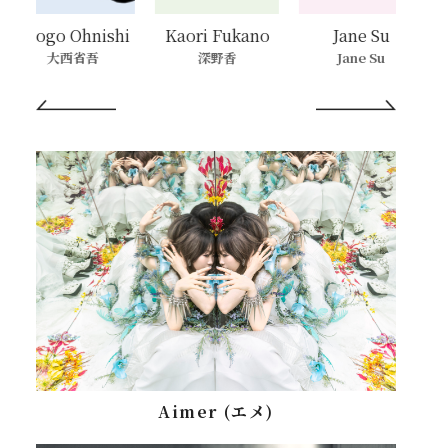
Shogo Ohnishi
Kaori Fukano
Jane Su
大西省吾
深野香
Jane Su
Aimer (エメ)