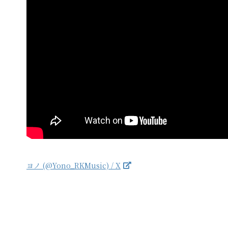
ヨノ (@Yono_RKMusic) / X