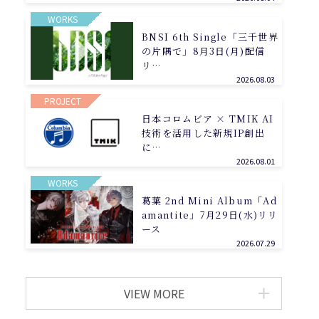
WORKS
BNSI 6th Single「三千世界
の片隅で」8月3日(月)配信
リ…
2026.08.03
PROJECT
日本コロムビア × TMIK AI
技術を活用した新規IP創出
に…
2026.08.01
WORKS
葛葉 2nd Mini Album「Ad
amantite」7月29日(水)リリ
ース
2026.07.29
VIEW MORE