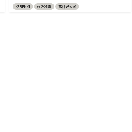
KERENMI
永澤和真
蔦谷好位置