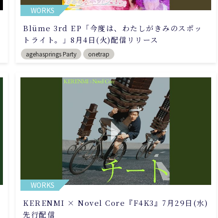
WORKS
Blüme 3rd EP「今度は、わたしがきみのスポッ
トライト。」8月4日(火)配信リリース
agehasprings Party
onetrap
WORKS
KERENMI × Novel Core『F4K3』7月29日(水)
先行配信