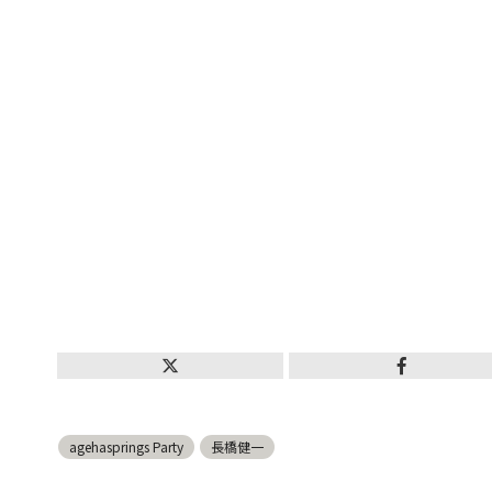
agehasprings Party
長橋健一