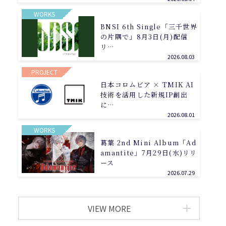
WORKS
BNSI 6th Single「三千世界
の片隅で」8月3日(月)配信
リ…
2026.08.03
PROJECT
日本コロムビア × TMIK AI
技術を活用した新規IP創出
に…
2026.08.01
WORKS
葛葉 2nd Mini Album「Ad
amantite」7月29日(水)リリ
ース
2026.07.29
VIEW MORE