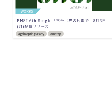
WORKS
BNSI 6th Single「三千世界の片隅で」8月3日
(月)配信リリース
agehasprings Party
onetrap