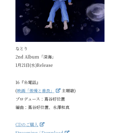
なとり
2nd Album「深海」
1月21日(水)Release
16『糸電話』
(
映画「傲慢と善良」
主題歌)
プロデュース：蔦谷好位置
編曲：蔦谷好位置、永澤和真
CDのご購入
Streaming / Download