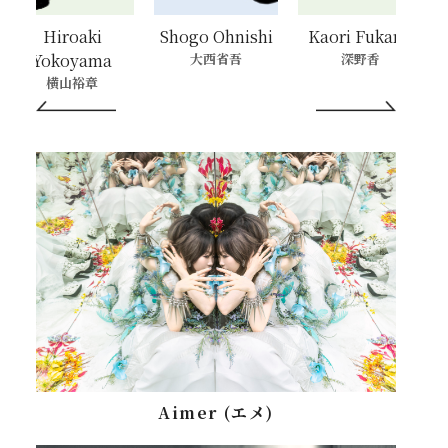
Shogo Ohnishi
Kaori Fukano
Jane Su
大西省吾
深野香
Jane Su
Aimer (エメ)