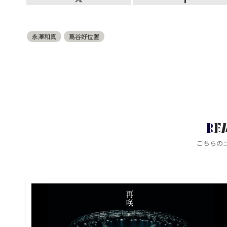
永澤和真
蔦谷好位置
RE
こちらの