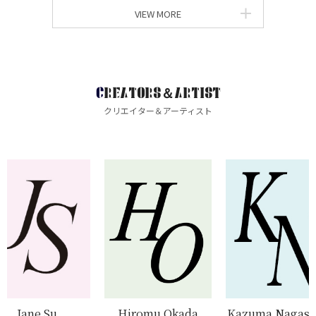
VIEW MORE
CREATORS＆ARTIST
クリエイター＆アーティスト
Jane Su
Hiromu Okada
Kazuma Nagas