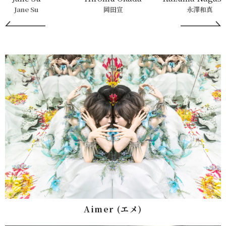
Jane Su
岡田宣
永澤和真
Aimer (エメ)