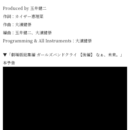
Produced by 玉井健二
作詞：カイザー恵理菜
作曲：大濱健悟
編曲：玉井健二、大濱健悟
Programming & All Instruments：大濱健悟
▼「劇場版総集編 ガールズバンドクライ 【後編】 なぁ、未来。」
本予告