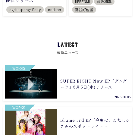
配信リリース
行配信
KERENMI
永澤和真
agehasprings Party
onetrap
蔦谷好位置
LATEST
最新ニュース
WORKS
SUPER EIGHT New EP「ダンダ
ーラ」8月5日(水)リリース
2026.08.05
WORKS
Blüme 3rd EP「今度は、わたしが
きみのスポットライト…