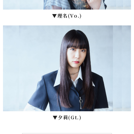
▼理名(Vo.)
▼⼣莉(Gt.)