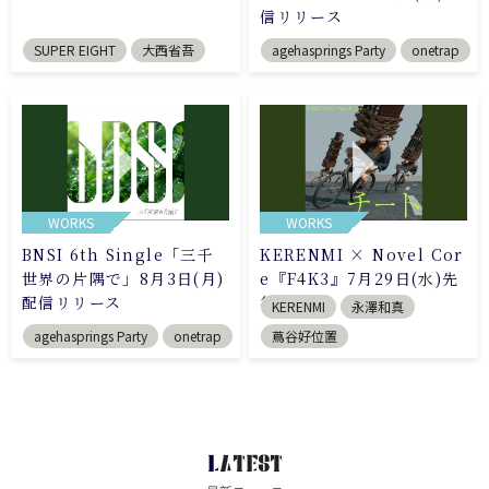
信リリース
SUPER EIGHT
大西省吾
agehasprings Party
onetrap
WORKS
WORKS
BNSI 6th Single「三千
KERENMI × Novel Cor
世界の片隅で」8月3日(月)
e『F4K3』7月29日(水)先
配信リリース
行配信
KERENMI
永澤和真
agehasprings Party
onetrap
蔦谷好位置
LATEST