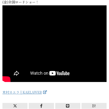
(金)全国ロードショー！
木村カエラ | KAELAWEB
B!