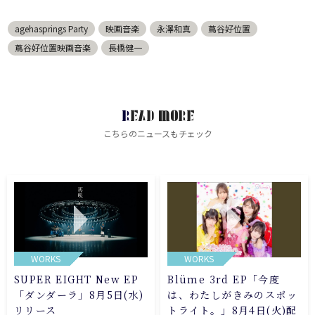
agehasprings Party
映画音楽
永澤和真
蔦谷好位置
蔦谷好位置映画音楽
長橋健一
READ MORE
こちらのニュースもチェック
WORKS
WORKS
SUPER EIGHT New EP
Blüme 3rd EP「今度
「ダンダーラ」8月5日(水)
は、わたしがきみのスポッ
リリース
トライト。」8月4日(火)配