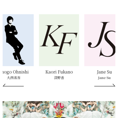
Shogo Ohnishi
Kaori Fukano
Jane Su
大西省吾
深野香
Jane Su