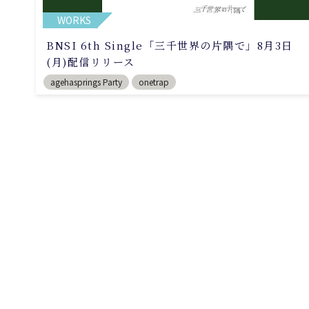
WORKS
BNSI 6th Single「三千世界の片隅で」8月3日
(月)配信リリース
agehasprings Party
onetrap