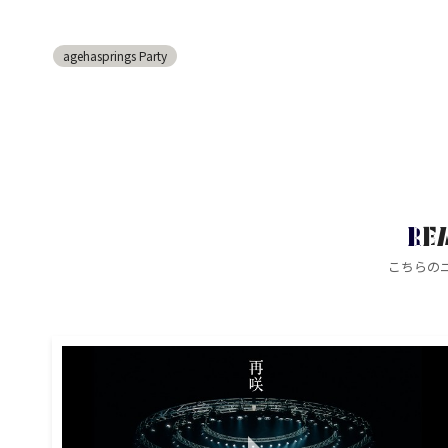
agehasprings Party
RE
こちらの