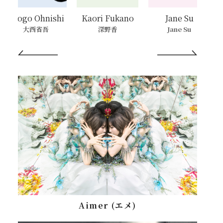
Shogo Ohnishi
Kaori Fukano
Jane Su
大西省吾
深野香
Jane Su
Aimer (エメ)