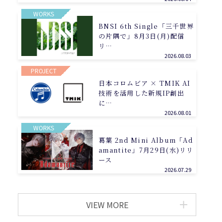
WORKS
BNSI 6th Single「三千世界
の片隅で」8月3日(月)配信
リ…
2026.08.03
PROJECT
日本コロムビア × TMIK AI
技術を活用した新規IP創出
に…
2026.08.01
WORKS
葛葉 2nd Mini Album「Ad
amantite」7月29日(水)リリ
ース
2026.07.29
VIEW MORE