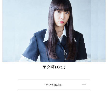
▼⼣莉(Gt.)
VIEW MORE