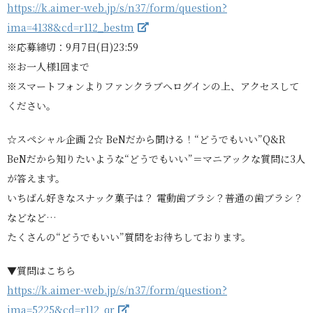
https://k.aimer-web.jp/s/n37/form/question?
ima=4138&cd=r112_bestm
※応募締切：9月7日(日)23:59
※お一人様1回まで
※スマートフォンよりファンクラブへログインの上、アクセスして
ください。
☆スペシャル企画 2☆ BeNだから聞ける！“どうでもいい”Q&R
BeNだから知りたいような“どうでもいい”＝マニアックな質問に3人
が答えます。
いちばん好きなスナック菓子は？ 電動歯ブラシ？普通の歯ブラシ？
などなど…
たくさんの“どうでもいい”質問をお待ちしております。
▼質問はこちら
https://k.aimer-web.jp/s/n37/form/question?
ima=5225&cd=r112_qr