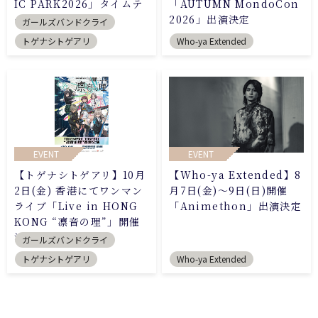
IC PARK2026」タイムテ
「AUTUMN MondoCon
ーブル公開
2026」出演決定
ガールズバンドクライ
トゲナシトゲアリ
Who-ya Extended
EVENT
EVENT
【トゲナシトゲアリ】10月
【Who-ya Extended】8
2日(金) 香港にてワンマン
月7日(金)～9日(日)開催
ライブ「Live in HONG
「Animethon」出演決定
KONG “凛音の理”」開催
決定
ガールズバンドクライ
トゲナシトゲアリ
Who-ya Extended