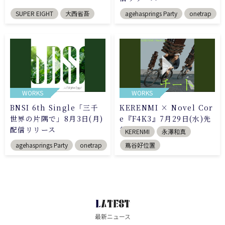
SUPER EIGHT
大西省吾
agehasprings Party
onetrap
WORKS
WORKS
BNSI 6th Single「三千
KERENMI × Novel Cor
世界の片隅で」8月3日(月)
e『F4K3』7月29日(水)先
配信リリース
行配信
KERENMI
永澤和真
agehasprings Party
onetrap
蔦谷好位置
LATEST
最新ニュース