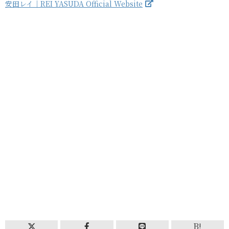
安田レイ｜REI YASUDA Official Website
B!