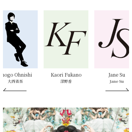
Shogo Ohnishi
Kaori Fukano
Jane Su
大西省吾
深野香
Jane Su