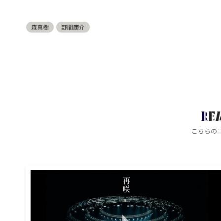
森真樹
野間康介
RE
こちらの