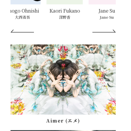
Shogo Ohnishi
Kaori Fukano
Jane Su
大西省吾
深野香
Jane Su
Aimer (エメ)