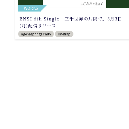
WORKS
BNSI 6th Single「三千世界の片隅で」8月3日
(月)配信リリース
agehasprings Party
onetrap