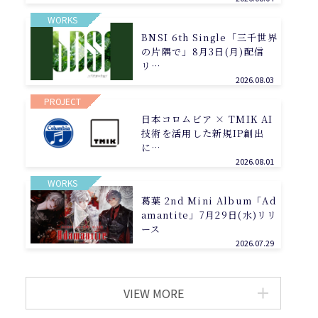
WORKS
BNSI 6th Single「三千世界
の片隅で」8月3日(月)配信
リ…
2026.08.03
PROJECT
日本コロムビア × TMIK AI
技術を活用した新規IP創出
に…
2026.08.01
WORKS
葛葉 2nd Mini Album「Ad
amantite」7月29日(水)リリ
ース
2026.07.29
VIEW MORE